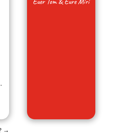
Euer Tom & Eure Miri
…
?
→