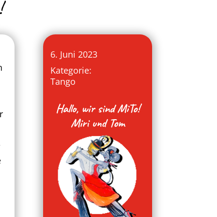
!
6. Juni 2023
h
Kategorie:
Tango
n
Hallo, wir sind MiTo!
r
Miri und Tom
e
e